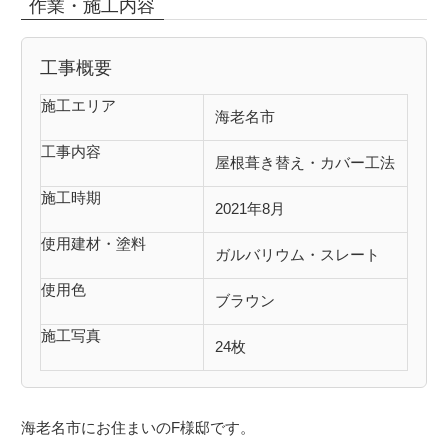
作業・施工内容
工事概要
施工エリア
海老名市
工事内容
屋根葺き替え・カバー工法
施工時期
2021年8月
使用建材・塗料
ガルバリウム・スレート
使用色
ブラウン
施工写真
24枚
海老名市にお住まいのF様邸です。