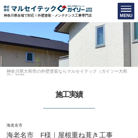
MENU
神奈川県全域で対応！外壁塗装・メンテナンス工事専門店
神奈川県大和市の外壁塗装ならマルセイテック（ガイソー大和
店）TOP
施工実績
海老名市 F様｜屋根重ね葺き工事
施工実績
海老名市
海老名市 F様｜屋根重ね葺き工事