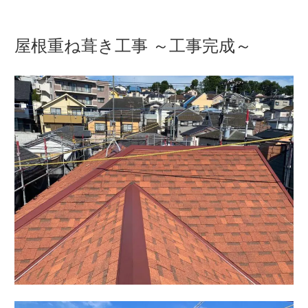
屋根重ね葺き工事 ～工事完成～