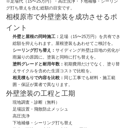
※足場代（15〜25万円）・高圧洗浄・下地補修・シーリン
グ打ち替えを含む総額の目安です。
相模原市で外壁塗装を成功させるポ
イント
外壁と屋根の同時施工：
足場（15〜25万円）を共有でき
総額を抑えられます。
屋根塗装
もあわせてご検討を。
シーリング打ち替え：
サイディング外壁は目地の劣化が
雨漏りの原因に。塗装と同時に打ち替えを。
塗料グレードと耐用年数：
初期費用だけでなく、塗り替
えサイクルを含めた生涯コストで比較を。
相見積もりで内容を比較：
同じ工事でも材料・施工範
囲・保証が業者で異なります。
外壁塗装の工程と工期
現地調査・診断（無料）
足場設置・飛散防止メッシュ
高圧洗浄
下地補修・シーリング打ち替え