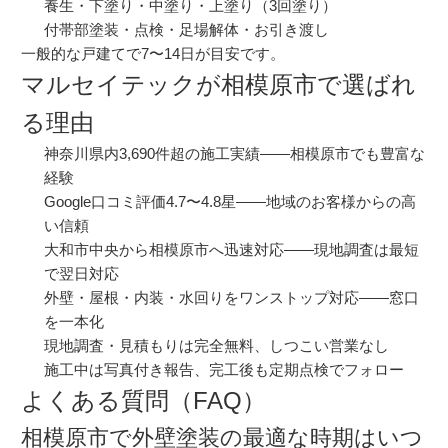
養生・下塗り・中塗り・上塗り（3回塗り）
付帯部塗装・点検・足場解体・お引き渡し
一般的な戸建てで7〜14日が目安です。
マルセイテックが相模原市で選ばれ
る理由
神奈川県内3,690件超の施工実績——相模原市でも豊富な
経験
Google口コミ評価4.7〜4.8星——地域のお客様からの高
い信頼
大和市中央から相模原市へ迅速対応——現地調査は最短
で翌日対応
外壁・屋根・内装・水回りをワンストップ対応——窓口
を一本化
現地調査・見積もりは完全無料、しつこい営業なし
施工中は写真付き報告、完工後も定期点検でフォロー
よくある質問（FAQ）
相模原市で外壁塗装の最適な時期はいつ