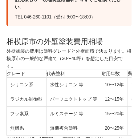
い。
TEL 046-260-1101（受付 9:00〜18:00）
相模原市の外壁塗装費用相場
外壁塗装の費用は塗料グレードと外壁面積で決まります。相
模原市の一般的な戸建て（30〜40坪）を想定した目安で
す。
グレード
代表塗料
耐用年数
費用
シリコン系
水性シリコン 等
10〜12年
70
ラジカル制御型
パーフェクトトップ 等
12〜15年
80
フッ素系
ルミステージ 等
15〜20年
10
無機系
無機複合塗料
20〜25年
12