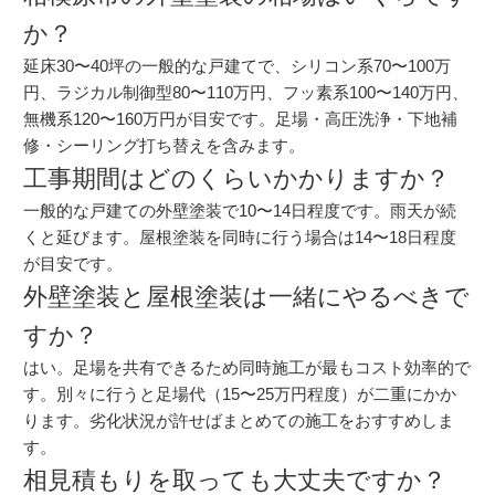
か？
延床30〜40坪の一般的な戸建てで、シリコン系70〜100万
円、ラジカル制御型80〜110万円、フッ素系100〜140万円、
無機系120〜160万円が目安です。足場・高圧洗浄・下地補
修・シーリング打ち替えを含みます。
工事期間はどのくらいかかりますか？
一般的な戸建ての外壁塗装で10〜14日程度です。雨天が続
くと延びます。屋根塗装を同時に行う場合は14〜18日程度
が目安です。
外壁塗装と屋根塗装は一緒にやるべきで
すか？
はい。足場を共有できるため同時施工が最もコスト効率的で
す。別々に行うと足場代（15〜25万円程度）が二重にかか
ります。劣化状況が許せばまとめての施工をおすすめしま
す。
相見積もりを取っても大丈夫ですか？