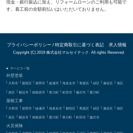
現金・銀行振込に加え、リフォームローンのご利用も可能で
す。着工前の全額前払いはいただいておりません。
プライバシーポリシー
/
特定商取引に基づく表記
求人情報
Copyright (C) 2019 株式会社マルセイテック. All rights Reserved.
サービス一覧
外壁塗装
大和市
都筑区
座間市
綾瀬市
海老名市
青葉区
緑区
瀬谷区
旭区
泉区
横浜市
相模原市
寒川町
町田市
藤沢市
愛川町
屋根工事
大和市
座間市
綾瀬市
海老名市
都筑区
青葉区
緑区
瀬谷区
旭区
泉区
横浜市
相模原市
愛川町
寒川町
町田市
藤沢市
火災保険