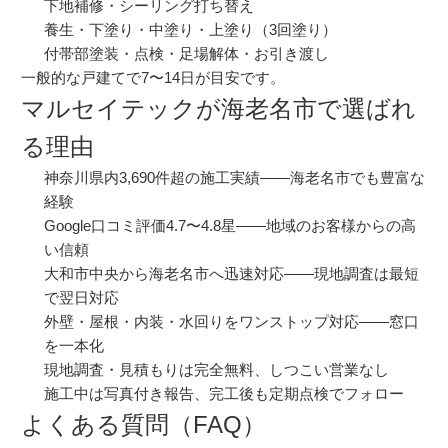
下地補修・シーリング打ち替え
養生・下塗り・中塗り・上塗り（3回塗り）
付帯部塗装・点検・足場解体・お引き渡し
一般的な戸建てで7〜14日が目安です。
マルセイテックが海老名市で選ばれ
る理由
神奈川県内3,690件超の施工実績——海老名市でも豊富な
経験
Google口コミ評価4.7〜4.8星——地域のお客様からの高
い信頼
大和市中央から海老名市へ迅速対応——現地調査は最短
で翌日対応
外壁・屋根・内装・水回りをワンストップ対応——窓口
を一本化
現地調査・見積もりは完全無料、しつこい営業なし
施工中は写真付き報告、完工後も定期点検でフォロー
よくある質問（FAQ）