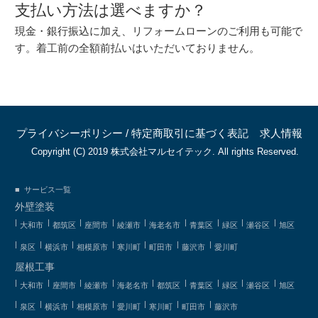
支払い方法は選べますか？
現金・銀行振込に加え、リフォームローンのご利用も可能で
す。着工前の全額前払いはいただいておりません。
プライバシーポリシー
/
特定商取引に基づく表記
求人情報
Copyright (C) 2019 株式会社マルセイテック. All rights Reserved.
サービス一覧
外壁塗装
大和市
都筑区
座間市
綾瀬市
海老名市
青葉区
緑区
瀬谷区
旭区
泉区
横浜市
相模原市
寒川町
町田市
藤沢市
愛川町
屋根工事
大和市
座間市
綾瀬市
海老名市
都筑区
青葉区
緑区
瀬谷区
旭区
泉区
横浜市
相模原市
愛川町
寒川町
町田市
藤沢市