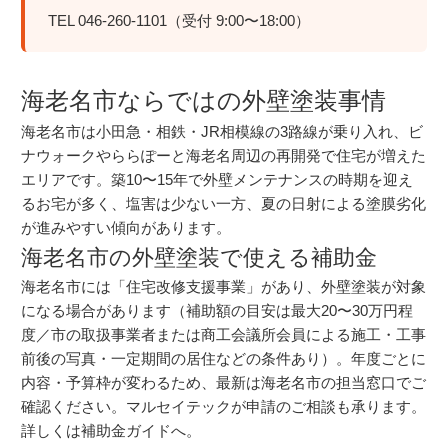
TEL 046-260-1101（受付 9:00〜18:00）
海老名市ならではの外壁塗装事情
海老名市は小田急・相鉄・JR相模線の3路線が乗り入れ、ビ
ナウォークやららぽーと海老名周辺の再開発で住宅が増えた
エリアです。築10〜15年で外壁メンテナンスの時期を迎え
るお宅が多く、塩害は少ない一方、夏の日射による塗膜劣化
が進みやすい傾向があります。
海老名市の外壁塗装で使える補助金
海老名市には「住宅改修支援事業」があり、外壁塗装が対象
になる場合があります（補助額の目安は最大20〜30万円程
度／市の取扱事業者または商工会議所会員による施工・工事
前後の写真・一定期間の居住などの条件あり）。年度ごとに
内容・予算枠が変わるため、最新は海老名市の担当窓口でご
確認ください。マルセイテックが申請のご相談も承ります。
詳しくは
補助金ガイド
へ。