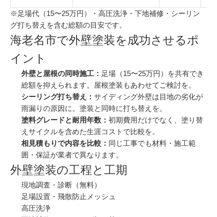
※足場代（15〜25万円）・高圧洗浄・下地補修・シーリン
グ打ち替えを含む総額の目安です。
海老名市で外壁塗装を成功させるポ
イント
外壁と屋根の同時施工：
足場（15〜25万円）を共有でき
総額を抑えられます。
屋根塗装
もあわせてご検討を。
シーリング打ち替え：
サイディング外壁は目地の劣化が
雨漏りの原因に。塗装と同時に打ち替えを。
塗料グレードと耐用年数：
初期費用だけでなく、塗り替
えサイクルを含めた生涯コストで比較を。
相見積もりで内容を比較：
同じ工事でも材料・施工範
囲・保証が業者で異なります。
外壁塗装の工程と工期
現地調査・診断（無料）
足場設置・飛散防止メッシュ
高圧洗浄