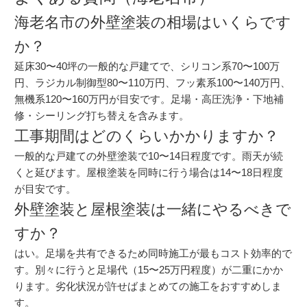
海老名市の外壁塗装の相場はいくらです
か？
延床30〜40坪の一般的な戸建てで、シリコン系70〜100万
円、ラジカル制御型80〜110万円、フッ素系100〜140万円、
無機系120〜160万円が目安です。足場・高圧洗浄・下地補
修・シーリング打ち替えを含みます。
工事期間はどのくらいかかりますか？
一般的な戸建ての外壁塗装で10〜14日程度です。雨天が続
くと延びます。屋根塗装を同時に行う場合は14〜18日程度
が目安です。
外壁塗装と屋根塗装は一緒にやるべきで
すか？
はい。足場を共有できるため同時施工が最もコスト効率的で
す。別々に行うと足場代（15〜25万円程度）が二重にかか
ります。劣化状況が許せばまとめての施工をおすすめしま
す。