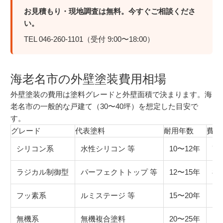
お見積もり・現地調査は無料。今すぐご相談くださ
い。
TEL 046-260-1101（受付 9:00〜18:00）
海老名市の外壁塗装費用相場
外壁塗装の費用は塗料グレードと外壁面積で決まります。海
老名市の一般的な戸建て（30〜40坪）を想定した目安で
す。
グレード
代表塗料
耐用年数
費用
シリコン系
水性シリコン 等
10〜12年
70
ラジカル制御型
パーフェクトトップ 等
12〜15年
80
フッ素系
ルミステージ 等
15〜20年
10
無機系
無機複合塗料
20〜25年
12