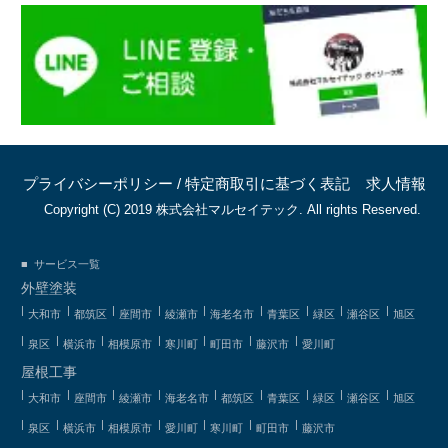
プライバシーポリシー
/
特定商取引に基づく表記
求人情報
Copyright (C) 2019 株式会社マルセイテック. All rights Reserved.
サービス一覧
外壁塗装
大和市
都筑区
座間市
綾瀬市
海老名市
青葉区
緑区
瀬谷区
旭区
泉区
横浜市
相模原市
寒川町
町田市
藤沢市
愛川町
屋根工事
大和市
座間市
綾瀬市
海老名市
都筑区
青葉区
緑区
瀬谷区
旭区
泉区
横浜市
相模原市
愛川町
寒川町
町田市
藤沢市