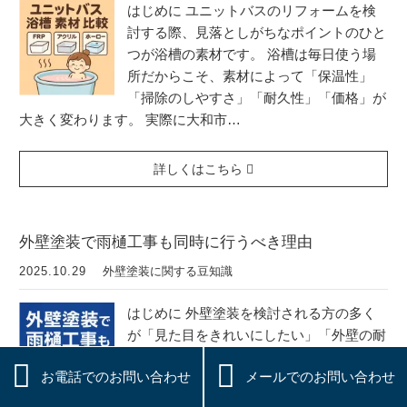
はじめに ユニットバスのリフォームを検
討する際、見落としがちなポイントのひと
つが浴槽の素材です。 浴槽は毎日使う場
所だからこそ、素材によって「保温性」
「掃除のしやすさ」「耐久性」「価格」が
大きく変わります。 実際に大和市…
詳しくはこちら
外壁塗装で雨樋工事も同時に行うべき理由
2025.10.29
外壁塗装に関する豆知識
はじめに 外壁塗装を検討される方の多く
が「見た目をきれいにしたい」「外壁の耐
久性を延ばしたい」と考えています。 し


お電話でのお問い合わせ
メールでのお問い合わせ
かし実際の現場では、外壁だけでなく雨樋
（あまどい）にも劣化が見られるケースが