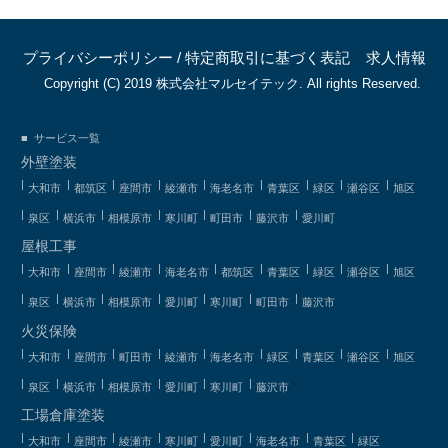
プライバシーポリシー
/
特定商取引に基づく表記
求人情報
Copyright (C) 2019 株式会社マルセイテック. All rights Reserved.
サービス一覧
外壁塗装
大和市
都筑区
座間市
綾瀬市
海老名市
青葉区
緑区
瀬谷区
旭区
泉区
横浜市
相模原市
寒川町
町田市
藤沢市
愛川町
屋根工事
大和市
座間市
綾瀬市
海老名市
都筑区
青葉区
緑区
瀬谷区
旭区
泉区
横浜市
相模原市
愛川町
寒川町
町田市
藤沢市
火災保険
大和市
座間市
町田市
綾瀬市
海老名市
緑区
青葉区
瀬谷区
旭区
泉区
横浜市
相模原市
愛川町
寒川町
藤沢市
工場倉庫塗装
大和市
座間市
綾瀬市
寒川町
愛川町
海老名市
青葉区
緑区