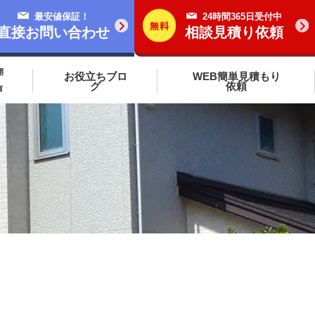
最安値保証！
24時間365日受付中
直接お問い合わせ
相談見積り依頼
開
お役立ちブロ
WEB簡単見積もり
グ
依頼
声