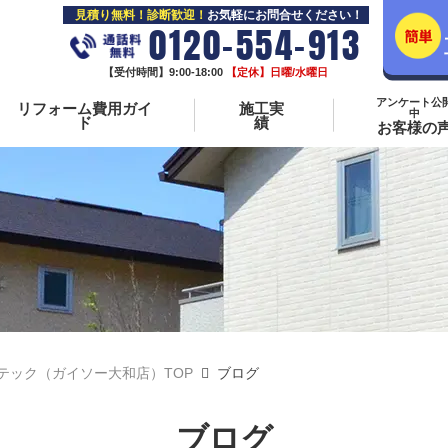
見積り無料！診断歓迎！
お気軽にお問合せください！
0120-554-913
【受付時間】9:00-18:00
【定休】日曜/水曜日
アンケート公
リフォーム費用ガイ
施工実
中
ド
績
お客様の
テック（ガイソー大和店）TOP
ブログ
ブログ