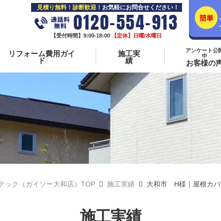
見積り無料！診断歓迎！
お気軽にお問合せください！
0120-554-913
【受付時間】9:00-18:00
【定休】日曜/水曜日
アンケート公
リフォーム費用ガイ
施工実
中
ド
績
お客様の
テック（ガイソー大和店）TOP
施工実績
大和市 H様｜屋根カバ
施工実績