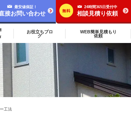
最安値保証！
24時間365日受付中
直接お問い合わせ
相談見積り依頼
開
お役立ちブロ
WEB簡単見積もり
グ
依頼
声
ー工法