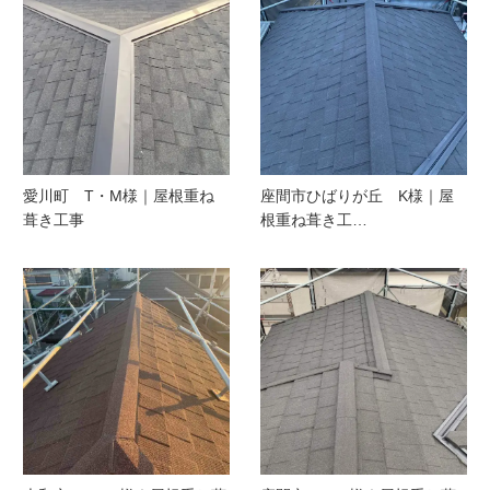
愛川町 T・M様｜屋根重ね
座間市ひばりが丘 K様｜屋
葺き工事
根重ね葺き工…