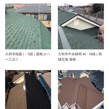
大和市桜森 I・S様 | 屋根カバ
大和市中央林間 W・M様 | 雨
ー工法リ…
樋交換,屋根…