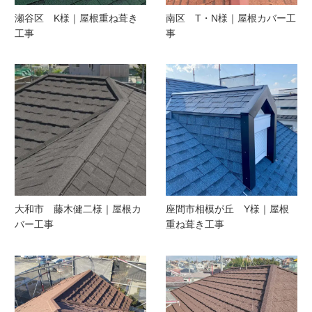
瀬谷区 K様｜屋根重ね葺き
南区 T・N様｜屋根カバー工
工事
事
大和市 藤木健二様｜屋根カ
座間市相模が丘 Y様｜屋根
バー工事
重ね葺き工事