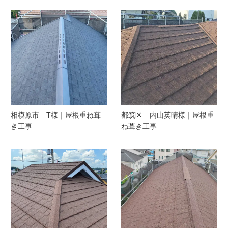
相模原市 T様｜屋根重ね葺
都筑区 内山英晴様｜屋根重
き工事
ね葺き工事