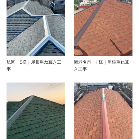
旭区 S様｜屋根重ね葺き工
海老名市 H様｜屋根重ね葺
事
き工事