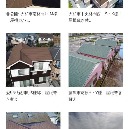
非公開: 大和市南林間I・M様
大和市中央林間西 S・K様｜
｜屋根カバ…
屋根葺き替…
愛甲郡愛川町S様邸｜屋根葺
藤沢市葛原Y・Y様｜屋根葺き
き替え
替え