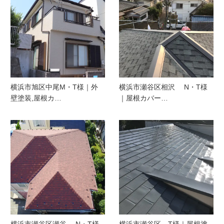
横浜市旭区中尾M・T様｜外
横浜市瀬谷区相沢 N・T様
壁塗装,屋根カ…
｜屋根カバー…
横浜市瀬谷区瀬谷 N・T様
横浜市瀬谷区 T様｜屋根塗