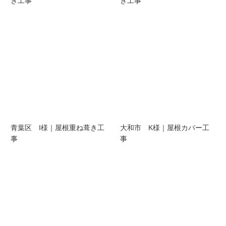
き工事
き工事
青葉区 I様｜屋根重ね葺き工
大和市 K様｜屋根カバー工
事
事