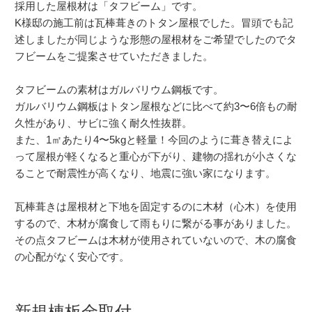
採用した屋根材は「タフビーム」です。
K様邸の施工前は瓦棒葺きのトタン屋根でした。冒頭でも記
述しましたが同じような形態の屋根材をご希望でしたのでタ
フビームをご提案させていただきました。
タフビームの素材はガルバリウム鋼板です。
ガルバリウム鋼板はトタン屋根などに比べて約3〜6倍もの耐
久性があり、サビに強く耐久性抜群。
また、1㎡あたり4〜5kgと軽量！今回のように葺き替えによ
って屋根が軽くなると重心が下がり、建物の揺れが小さくな
ることで耐震性が高くなり、地震に強い家になります。
瓦棒葺きは屋根材と下地を固定するのに木材（心木）を使用
するので、木材が腐食して雨もりに繋がる事がありました。
その点タフビームは木材が使用されていないので、木の腐食
の心配がなく安心です。
新規棟板金取付