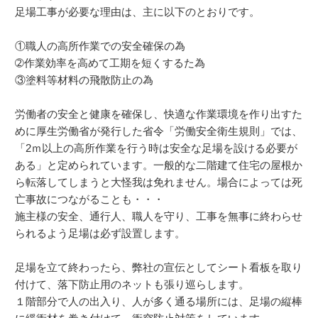
足場工事が必要な理由は、主に以下のとおりです。
①職人の高所作業での安全確保の為
➁作業効率を高めて工期を短くするた為
③塗料等材料の飛散防止の為
労働者の安全と健康を確保し、快適な作業環境を作り出すた
めに厚生労働省が発行した省令「労働安全衛生規則」では、
「2ｍ以上の高所作業を行う時は安全な足場を設ける必要が
ある」と定められています。一般的な二階建て住宅の屋根か
ら転落してしまうと大怪我は免れません。場合によっては死
亡事故につながることも・・・
施主様の安全、通行人、職人を守り、工事を無事に終わらせ
られるよう足場は必ず設置します。
足場を立て終わったら、弊社の宣伝としてシート看板を取り
付けて、落下防止用のネットも張り巡らします。
１階部分で人の出入り、人が多く通る場所には、足場の縦棒