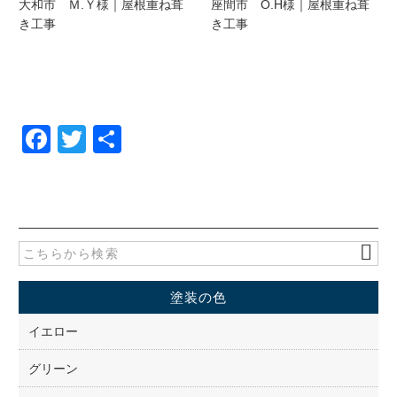
大和市 Ｍ.Ｙ様｜屋根重ね葺
座間市 O.H様｜屋根重ね葺
き工事
き工事
F
T
共
a
wi
有
c
tt
e
er
b
o
塗装の色
o
k
イエロー
グリーン