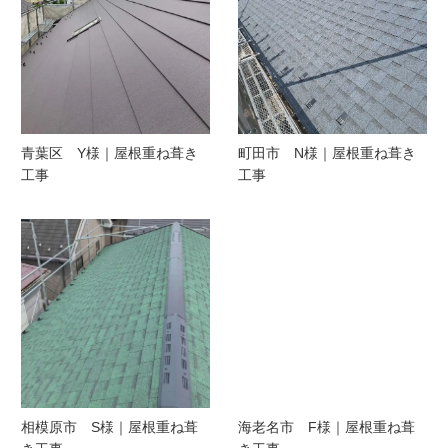
青葉区 Y様｜屋根重ね葺き
町田市 N様｜屋根重ね葺き
工事
工事
相模原市 S様｜屋根重ね葺
海老名市 F様｜屋根重ね葺