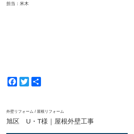
担当：米木
F
T
共
a
wi
有
c
tt
e
er
外壁リフォーム
/
屋根リフォーム
b
旭区 U・T様｜屋根外壁工事
o