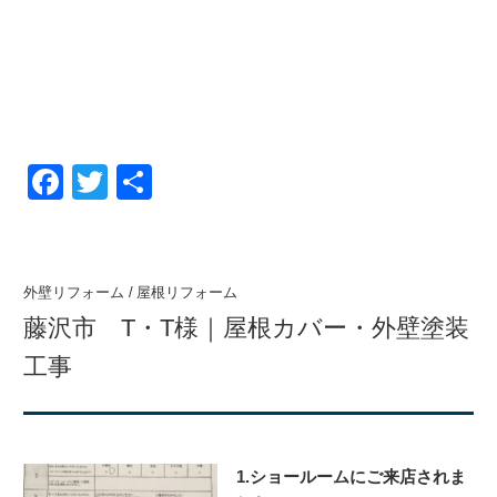
F
T
共
a
wi
有
c
tt
e
er
外壁リフォーム
/
屋根リフォーム
b
藤沢市 T・T様｜屋根カバー・外壁塗装
o
工事
o
k
1.ショールームにご来店されま