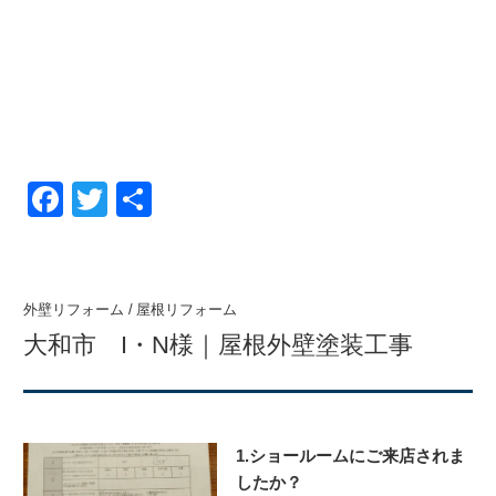
F
T
共
a
wi
有
c
tt
e
er
外壁リフォーム
/
屋根リフォーム
b
大和市 I・N様｜屋根外壁塗装工事
o
o
k
1.ショールームにご来店されま
したか？