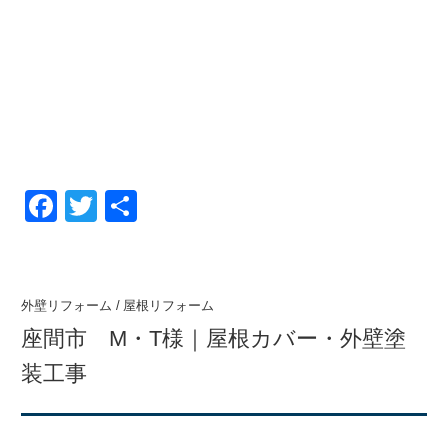
F
T
共
a
wi
有
c
tt
e
er
外壁リフォーム
/
屋根リフォーム
b
座間市 M・T様｜屋根カバー・外壁塗
o
装工事
o
k