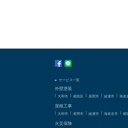
サービス一覧
外壁塗装
大和市
都筑区
座間市
綾瀬市
海老
屋根工事
大和市
座間市
綾瀬市
海老名市
都
火災保険