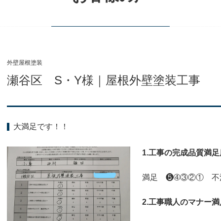
外壁屋根塗装
瀬谷区 S・Y様｜屋根外壁塗装工事
大満足です！！
1.工事の完成品質満
満足 ❺➃③②① 不
2.工事職人のマナー