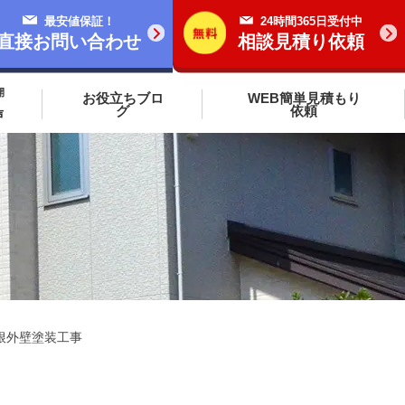
最安値保証！
24時間365日受付中
直接お問い合わせ
相談見積り依頼
開
お役立ちブロ
WEB簡単見積もり
グ
依頼
声
根外壁塗装工事