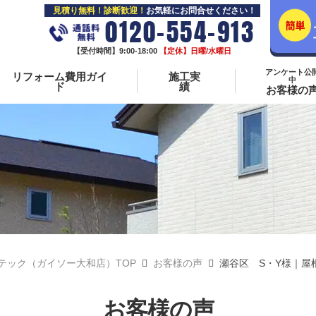
見積り無料！診断歓迎！
お気軽にお問合せください！
0120-554-913
【受付時間】9:00-18:00
【定休】日曜/水曜日
アンケート公
リフォーム費用ガイ
施工実
中
ド
績
お客様の
テック（ガイソー大和店）TOP
お客様の声
瀬谷区 S・Y様｜屋
お客様の声