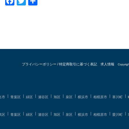
F
T
共
a
wi
有
c
tt
e
er
b
o
o
k
プライバシーポリシー
/
特定商取引に基づく表記
求人情報
Copyri
名市
青葉区
緑区
瀬谷区
旭区
泉区
横浜市
相模原市
寒川町
筑区
青葉区
緑区
瀬谷区
旭区
泉区
横浜市
相模原市
愛川町