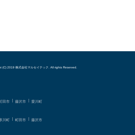
ght (C) 2019 株式会社マルセイテック. All rights Reserved.
町田市
藤沢市
愛川町
寒川町
町田市
藤沢市