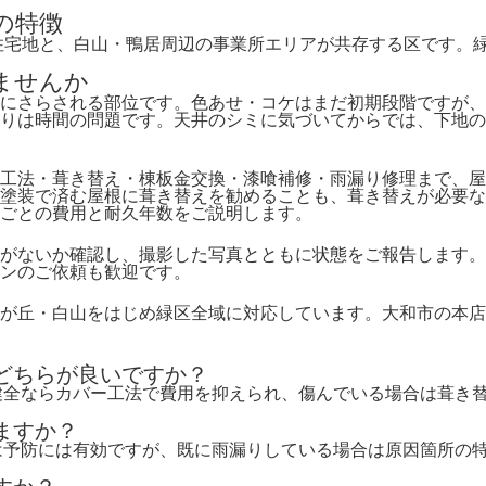
の特徴
住宅地と、白山・鴨居周辺の事業所エリアが共存する区です。
ませんか
にさらされる部位です。色あせ・コケはまだ初期段階ですが、
りは時間の問題です。天井のシミに気づいてからでは、下地の
工法・葺き替え・棟板金交換・漆喰補修・雨漏り修理まで、屋
塗装で済む屋根に葺き替えを勧めることも、葺き替えが必要な
ごとの費用と耐久年数をご説明します。
がないか確認し、撮影した写真とともに状態をご報告します。
ンのご依頼も歓迎です。
が丘・白山をはじめ緑区全域に対応しています。大和市の本店
はどちらが良いですか？
が健全ならカバー工法で費用を抑えられ、傷んでいる場合は葺き
ますか？
装は予防には有効ですが、既に雨漏りしている場合は原因箇所の