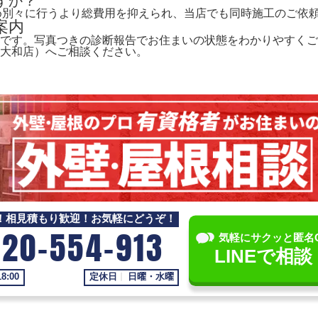
すか？
ため別々に行うより総費用を抑えられ、当店でも同時施工のご依
案内
です。写真つきの診断報告でお住まいの状態をわかりやすくご
大和店）へご相談ください。
！相見積もり歓迎！お気軽にどうぞ！
120-554-913
気軽にサクッと匿名
LINEで相談
18:00
定休日
日曜・水曜