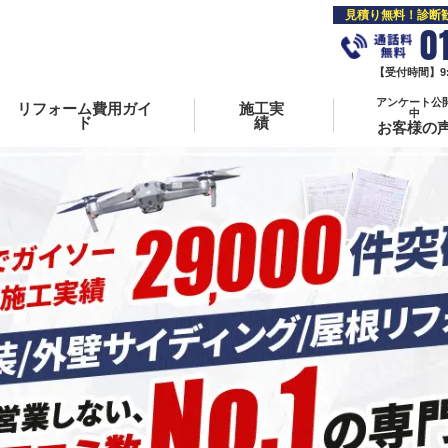
見積り無料！診断
0
【受付時間】9:0
アンケート公
リフォーム費用ガイ
施工実
中
ド
績
お客様の