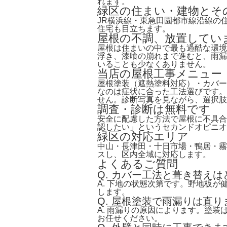
れます。
緑区の住まい・建物とそ
JR横浜線・東急田園都市線沿線の
住宅も目立ちます。
屋根の不調、放置してい
屋根は住まいの中で最も過酷な環境
浮き、漆喰の崩れまで進むと、雨漏
いることも少なくありません。
当店の屋根工事メニュー
屋根塗装（遮熱塗料対応）・カバー
なのは症状に合った工法選びです。
せん。診断写真を見ながら、選択肢
調査・診断は無料です
安全に配慮した方法で屋根に不具合
認したい」というセカンドオピニオ
緑区の対応エリア
中山・長津田・十日市場・鴨居・霧
スし、区内全域に対応します。
よくあるご質問
Q. カバー工法と葺き替え
A. 下地の状態次第です。野地板
します。
Q. 屋根塗装で雨漏りは直り
A. 雨漏りの原因によります。塗
お任せください。