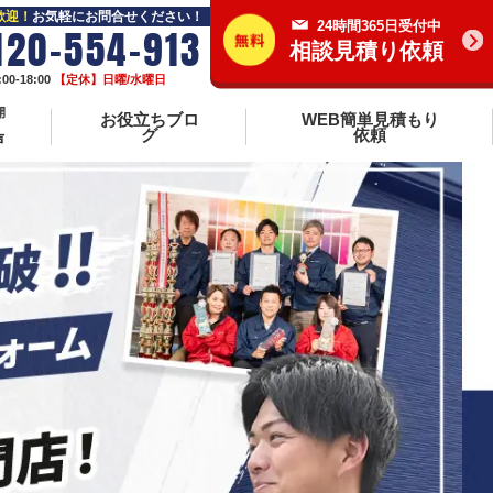
歓迎！
お気軽にお問合せください！
24時間365日受付中
120-554-913
相談見積り依頼
0-18:00
【定休】日曜/水曜日
開
お役立ちブロ
WEB簡単見積もり
グ
依頼
声