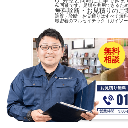
Q. 外壁と同時に工事できま
A. 可能です。足場を共用できる
無料診断・お見積りのご
調査・診断・お見積りはすべて無料
域密着のマルセイテック（ガイソー
無料
相談
お見積り無料
0
営業時間
9:00-