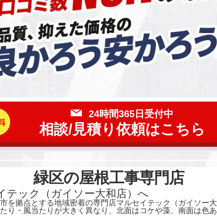
24時間365日受付中
相談/見積り依頼
はこちら
緑区の屋根工事専門店
イテック（ガイソー大和店）へ
市を拠点とする地域密着の専門店マルセイテック（ガイソー大
たり・風当たりが大きく異なり、北面はコケや藻、南面は色あ