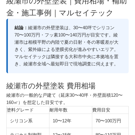
綾瀬市の外壁塗装｜費用相場・補助
金・施工事例｜マルセイテック
結論：
綾瀬市の外壁塗装は、30〜40坪でシリコン
70〜100万円・フッ素100〜140万円が目安です。綾
瀬市は相模平野の内陸で夏の日射・冬の寒暖差が大
きく、紫外線による塗膜劣化が進みやすいエリア。
マルセイテックは隣接する大和市中央に本拠地を置
き、綾瀬市全域へ最短即日で現地調査に伺えます。
綾瀬市の外壁塗装 費用相場
綾瀬市の一般的な戸建て（延床30〜40坪・外壁面積120〜
160㎡）を想定した目安です。
塗料グレード
耐用年数
費用目安
シリコン系
10〜12年
70〜100万円
ラジカル制御型
12〜15年
80〜110万円