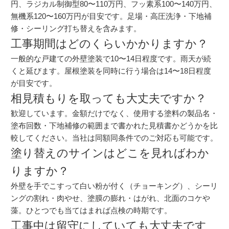
円、ラジカル制御型80〜110万円、フッ素系100〜140万円、
無機系120〜160万円が目安です。足場・高圧洗浄・下地補
修・シーリング打ち替えを含みます。
工事期間はどのくらいかかりますか？
一般的な戸建ての外壁塗装で10〜14日程度です。雨天が続
くと延びます。屋根塗装を同時に行う場合は14〜18日程度
が目安です。
相見積もりを取っても大丈夫ですか？
歓迎しています。金額だけでなく、使用する塗料の製品名・
塗布回数・下地補修の範囲まで書かれた見積書かどうかを比
較してください。当社は同額同条件でのご対応も可能です。
塗り替えのサインはどこを見ればわか
りますか？
外壁を手でこすって白い粉が付く（チョーキング）、シーリ
ングの割れ・肉やせ、塗膜の膨れ・はがれ、北面のコケや
藻。ひとつでも当てはまれば点検の時期です。
工事中は留守にしていても大丈夫です