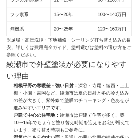
フッ素系
15〜20年
100〜140万円
無機系
20〜25年
120〜160万円
※足場・高圧洗浄・下地補修・シーリング打ち替え込みの目
安。詳しくは
費用完全ガイド
、塗料選びは
塗料の選び方
をご
参照ください。
綾瀬市で外壁塗装が必要になりやす
い理由
相模平野の寒暖差・強い日射：
深谷・寺尾・綾西・上土
棚・小園・吉岡など、綾瀬市は夏の日射と冬の冷え込み
の差が大きく、紫外線で塗膜の
チョーキング
・色あせが
進みやすいエリアです。
戸建て中心の住宅地：
綾瀬市は戸建て住宅が多く、築
10〜15年でちょうど塗り替え時期を迎えるお宅が増えて
います。
塗り替え時期
もご参考に。
湿気のこもりやすい面：
風通しの悪い北面や植栽の多い