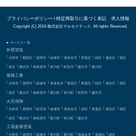
プライバシーポリシー
/
特定商取引に基づく表記
求人情報
Copyright (C) 2019 株式会社マルセイテック. All rights Reserved.
サービス一覧
外壁塗装
大和市
都筑区
座間市
綾瀬市
海老名市
青葉区
緑区
瀬谷区
旭区
泉区
横浜市
相模原市
寒川町
町田市
藤沢市
愛川町
屋根工事
大和市
座間市
綾瀬市
海老名市
都筑区
青葉区
緑区
瀬谷区
旭区
泉区
横浜市
相模原市
愛川町
寒川町
町田市
藤沢市
火災保険
大和市
座間市
町田市
綾瀬市
海老名市
緑区
青葉区
瀬谷区
旭区
泉区
横浜市
相模原市
愛川町
寒川町
藤沢市
工場倉庫塗装
大和市
座間市
綾瀬市
寒川町
愛川町
海老名市
青葉区
緑区