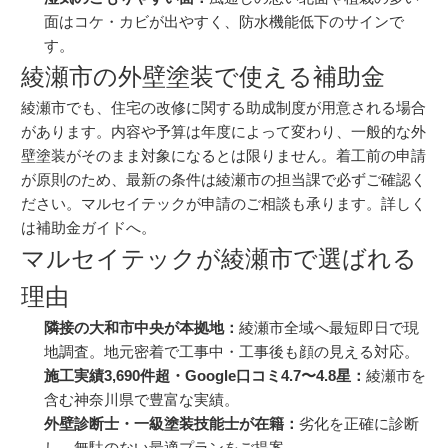
面は
コケ・カビ
が出やすく、防水機能低下のサインで
す。
綾瀬市の外壁塗装で使える補助金
綾瀬市でも、住宅の改修に関する助成制度が用意される場合
があります。内容や予算は年度によって変わり、一般的な外
壁塗装がそのまま対象になるとは限りません。着工前の申請
が原則のため、最新の条件は綾瀬市の担当課で必ずご確認く
ださい。マルセイテックが申請のご相談も承ります。詳しく
は
補助金ガイド
へ。
マルセイテックが綾瀬市で選ばれる
理由
隣接の大和市中央が本拠地：
綾瀬市全域へ最短即日で現
地調査。地元密着で工事中・工事後も顔の見える対応。
施工実績3,690件超・Google口コミ4.7〜4.8星：
綾瀬市を
含む神奈川県で豊富な実績。
外壁診断士・一級塗装技能士が在籍：
劣化を正確に診断
し、無駄のない最適プランをご提案。