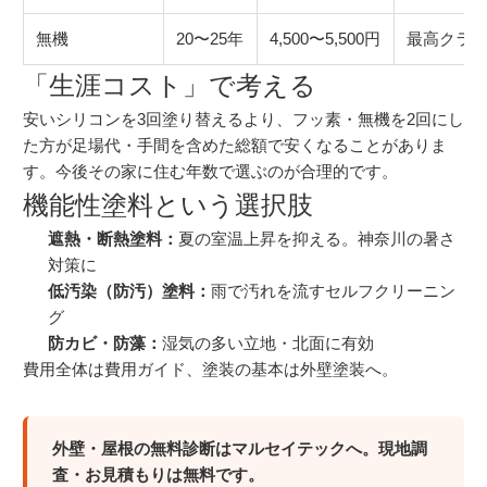
無機
20〜25年
4,500〜5,500円
最高クラ
「生涯コスト」で考える
安いシリコンを3回塗り替えるより、フッ素・無機を2回にし
た方が足場代・手間を含めた総額で安くなることがありま
す。今後その家に住む年数で選ぶのが合理的です。
機能性塗料という選択肢
遮熱・断熱塗料：
夏の室温上昇を抑える。神奈川の暑さ
対策に
低汚染（防汚）塗料：
雨で汚れを流すセルフクリーニン
グ
防カビ・防藻：
湿気の多い立地・北面に有効
費用全体は
費用ガイド
、塗装の基本は
外壁塗装
へ。
外壁・屋根の無料診断はマルセイテックへ。現地調
査・お見積もりは無料です。