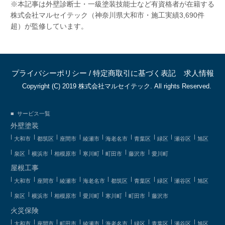
※本記事は外壁診断士・一級塗装技能士など有資格者が在籍する
株式会社マルセイテック（神奈川県大和市・施工実績3,690件
超）が監修しています。
プライバシーポリシー
/
特定商取引に基づく表記
求人情報
Copyright (C) 2019 株式会社マルセイテック. All rights Reserved.
サービス一覧
外壁塗装
大和市
都筑区
座間市
綾瀬市
海老名市
青葉区
緑区
瀬谷区
旭区
泉区
横浜市
相模原市
寒川町
町田市
藤沢市
愛川町
屋根工事
大和市
座間市
綾瀬市
海老名市
都筑区
青葉区
緑区
瀬谷区
旭区
泉区
横浜市
相模原市
愛川町
寒川町
町田市
藤沢市
火災保険
大和市
座間市
町田市
綾瀬市
海老名市
緑区
青葉区
瀬谷区
旭区