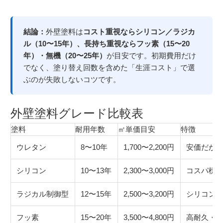
結論：
外壁塗料は
コスト重視ならシリコン／ラジカ
ル（10〜15年）、長持ち重視ならフッ素（15〜20
年）・無機（20〜25年）
が目安です。初期費用だけ
でなく、塗り替え回数を含めた「生涯コスト」で選
ぶのが失敗しないコツです。
外壁塗料グレード比較表
塗料
耐用年数
㎡単価目安
特徴
ウレタン
8〜10年
1,700〜2,200円
安価だが
シリコン
10〜13年
2,300〜3,000円
コスパ標
ラジカル制御型
12〜15年
2,500〜3,200円
シリコン
フッ素
15〜20年
3,500〜4,800円
高耐久・