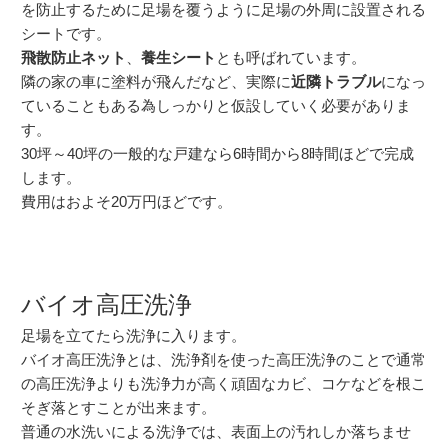
を防止するために足場を覆うように足場の外周に設置される
シートです。
飛散防止ネット
、
養生シート
とも呼ばれています。
隣の家の車に塗料が飛んだなど、実際に
近隣トラブル
になっ
ていることもある為しっかりと仮設していく必要がありま
す。
30坪～40坪の一般的な戸建なら6時間から8時間ほどで完成
します。
費用はおよそ20万円ほどです。
バイオ高圧洗浄
足場を立てたら洗浄に入ります。
バイオ高圧洗浄とは、洗浄剤を使った高圧洗浄のことで通常
の高圧洗浄よりも洗浄力が高く頑固なカビ、コケなどを根こ
そぎ落とすことが出来ます。
普通の水洗いによる洗浄では、表面上の汚れしか落ちませ