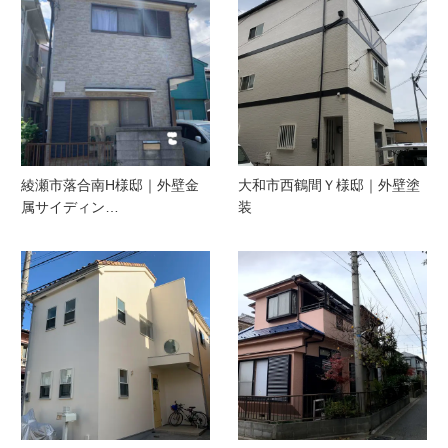
綾瀬市落合南H様邸｜外壁金
大和市西鶴間Ｙ様邸｜外壁塗
属サイディン…
装