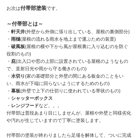
付帯部塗装
お次は
です。
～付帯部とは～
・
軒天井
(外壁から外側に張り出している、屋根の裏側部分)
・
雨樋
(屋根の流れる雨水を地上まで運ぶための装置)
・
破風板
(屋根の横や下から風が屋根裏に入り込むのを防ぐ
役割のもの)
・
庇
(出入口や窓の上部に設置されている屋根のようなもの
で、直射日光や雨から守る働きのもの)
・
水切り
(家の基礎部分と外壁の間にある板金のことをい
い、雨水が下端に回らないようにするためのもの)
・
幕板
(外壁で上下の仕切りに使われている帯状のもの)
・
シャッターボックス
・
レンジフード
など。。。
付帯部は普段あまり目にしませんが、屋根や外壁と同様劣化
や汚れが生じていますので丁寧に塗装します。
付帯部の塗装が終わりましたら足場を解体して、ついに完成