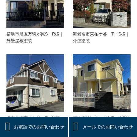
横浜市旭区万騎が原S・R様｜
海老名市東柏ケ谷 T・S様｜
外壁屋根塗装
外壁塗装
海老名市東柏ケ谷 T・M様
横浜市旭区さちが丘T・K様邸


｜外壁塗装
｜外壁塗装
お電話でのお問い合わせ
メールでのお問い合わせ