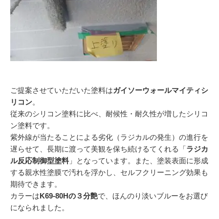
ご提案させていただいた塗料は
ガイソーウォールマイティシ
リコン
。
従来のシリコン塗料に比べ、耐候性・耐久性が増したシリコ
ン塗料です。
紫外線が当たることによる劣化（ラジカルの発生）の進行を
遅らせて、長期に渡って美観を保ち続けるてくれる「
ラジカ
ル反応制御型塗料
」となっています。また、塗装表面に形成
する親水性塗膜で汚れを浮かし、セルフクリーニング効果も
期待できます。
カラーは
K69-80Hの３分艶
で、ほんのり淡いブルーをお選び
になられました。