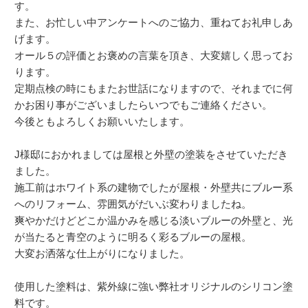
す。
また、お忙しい中アンケートへのご協力、重ねてお礼申しあ
げます。
オール５の評価とお褒めの言葉を頂き、大変嬉しく思ってお
ります。
定期点検の時にもまたお世話になりますので、それまでに何
かお困り事がございましたらいつでもご連絡ください。
今後ともよろしくお願いいたします。
J様邸におかれましては屋根と外壁の塗装をさせていただき
ました。
施工前はホワイト系の建物でしたが屋根・外壁共にブルー系
へのリフォーム、雰囲気がだいぶ変わりましたね。
爽やかだけどどこか温かみを感じる淡いブルーの外壁と、光
が当たると青空のように明るく彩るブルーの屋根。
大変お洒落な仕上がりになりました。
使用した塗料は、紫外線に強い弊社オリジナルのシリコン塗
料です。