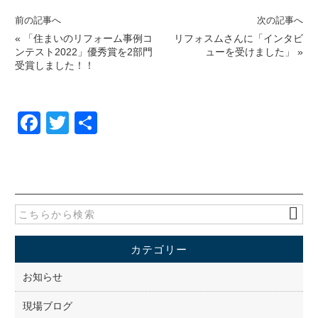
前の記事へ
次の記事へ
«
「住まいのリフォーム事例コ
リフォスムさんに「インタビ
ンテスト2022」優秀賞を2部門
ューを受けました」
»
受賞しました！！
F
T
共
a
wi
有
c
tt
e
er
b
o
カテゴリー
o
k
お知らせ
現場ブログ