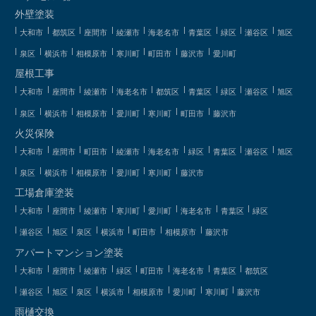
外壁塗装
大和市
都筑区
座間市
綾瀬市
海老名市
青葉区
緑区
瀬谷区
旭区
泉区
横浜市
相模原市
寒川町
町田市
藤沢市
愛川町
屋根工事
大和市
座間市
綾瀬市
海老名市
都筑区
青葉区
緑区
瀬谷区
旭区
泉区
横浜市
相模原市
愛川町
寒川町
町田市
藤沢市
火災保険
大和市
座間市
町田市
綾瀬市
海老名市
緑区
青葉区
瀬谷区
旭区
泉区
横浜市
相模原市
愛川町
寒川町
藤沢市
工場倉庫塗装
大和市
座間市
綾瀬市
寒川町
愛川町
海老名市
青葉区
緑区
瀬谷区
旭区
泉区
横浜市
町田市
相模原市
藤沢市
アパートマンション塗装
大和市
座間市
綾瀬市
緑区
町田市
海老名市
青葉区
都筑区
瀬谷区
旭区
泉区
横浜市
相模原市
愛川町
寒川町
藤沢市
雨樋交換