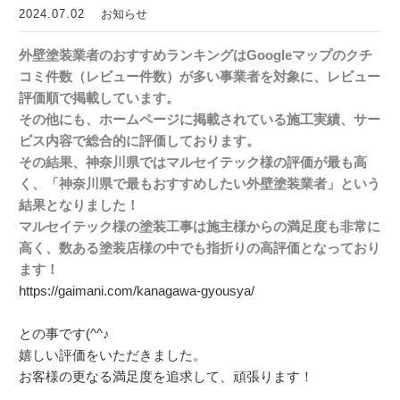
2024.07.02
お知らせ
外壁塗装業者のおすすめランキングはGoogleマップのクチ
コミ件数（レビュー件数）が多い事業者を対象に、
レビュー
評価順で掲載しています。
その他にも、ホームページに掲載されている施工実績、サー
ビス内
容で総合的に評価しております。
その結果、神奈川県ではマルセイテック様の評価が最も高
く、「神
奈川県で最もおすすめしたい外壁塗装業者」という
結果となりまし
た！
マルセイテック様の塗装工事は施主様からの満足度も非常に
高く、
数ある塗装店様の中でも指折りの高評価となっており
ます！
https://gaimani.com/kanagawa-gyousya/
との事です(^^♪
嬉しい評価をいただきました。
お客様の更なる満足度を追求して、頑張ります！