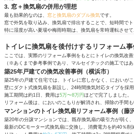
3. 窓＋換気扇の併用が理想
最も効果的なのは、
窓と換気扇のダブル換気
です。
窓で外気を取り込み、換気扇で排出することで、短時間でト
特に湿度が高い夏場や梅雨時期は、換気扇を常時運転させて
トイレに換気扇を後付けするリフォーム事
ここでは、実際のリフォーム事例をもとにトイレの換気改善
（※あくまで参考事例であり、マルセイテックの施工ではあ
築25年戸建ての換気改善事例（横浜市）
築25年の戸建て住宅では、トイレに窓しかなく、においが
壁にダクト式換気扇を新設し、24時間換気対応タイプを採
施工期間は約1日、費用は
5万〜8万円
ほどで完了しました。
リフォーム後は、においのこもりが解消され、掃除の手間も
マンションのトイレ換気扇リフォーム事例（藤
築20年の分譲マンションでは、既存換気扇の吸引力が弱く
最新のDCモーター式換気扇に交換し、消費電力を約40％削