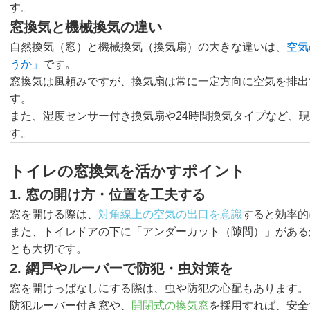
す。
窓換気と機械換気の違い
自然換気（窓）と機械換気（換気扇）の大きな違いは、
空気
うか」
です。
窓換気は風頼みですが、換気扇は常に一定方向に空気を排出
す。
また、湿度センサー付き換気扇や24時間換気タイプなど、
す。
トイレの窓換気を活かすポイント
1. 窓の開け方・位置を工夫する
窓を開ける際は、
対角線上の空気の出口を意識
すると効率的
また、トイレドアの下に「アンダーカット（隙間）」がある
とも大切です。
2. 網戸やルーバーで防犯・虫対策を
窓を開けっぱなしにする際は、虫や防犯の心配もあります。
防犯ルーバー付き窓や、
開閉式の換気窓
を採用すれば、安全