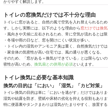
かりやすく解説します。
トイレの窓換気だけでは不十分な理由
トイレに窓があると、自然の風で空気を入れ替えられるため
す。しかし実際には、以下のような理由から
窓だけでは換気
・風向きや天候に左右されるため、常に空気が流れるとは限
・冬場や雨の日など、窓を開けにくい状況が多い。
・トイレ内の湿気やアンモニア臭は重く、自然換気だけでは
・家全体の気密性が高い住宅では、風の通りが悪くなる。
そのため、「窓がある＝換気ができている」とは限らないの
密性が高いため、
換気扇との併用が必須
といえます。
トイレ換気に必要な基本知識
換気の目的は「におい」「湿気」「カビ対策」
トイレ換気の目的は単に「においを逃がす」だけではありま
湿気や結露を防ぎ、壁紙や床材の劣化を抑える役割もありま
特に便器裏やタンクまわりは湿気がたまりやすく、放置する