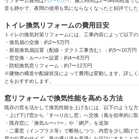
リフォーム費用は
約3〜6万円
、施工時間は2〜3時間程度で
音も静かで、夜間の使用も気にならなくなったと好評でした
トイレ換気リフォームの費用目安
トイレの換気対策リフォームには、工事内容によって以下の
・換気扇の交換：約2〜5万円
・新規換気扇設置（配線・ダクト工事含む）：約5〜10万円
・窓交換・ルーバー設置：約4〜8万円
・防犯換気窓リフォーム：約7〜12万円
※建物の構造や配線状況によって費用は変動します。詳しく
とをおすすめします。
窓リフォームで換気性能を高める方法
既存の窓を活かして換気性能を上げるには、以下のような方
・上げ下げ窓から「すべり出し窓」へ交換（風を効率的に取
・既存窓に「換気ルーバー」や「網戸」を追加
・二重窓（インプラス等）で断熱しつつ、内窓を少し開けて
窓の位置やサイズ、風の通り道を意識した設計にすることで