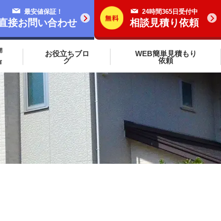
最安値保証！
24時間365日受付中
直接お問い合わせ
相談見積り依頼
開
お役立ちブロ
WEB簡単見積もり
グ
依頼
声