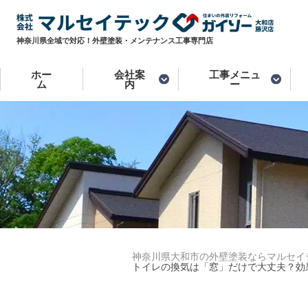
神奈川県全域で対応！外壁塗装・メンテナンス工事専門店
ホー
会社案
工事メニュ
ム
内
ー
神奈川県大和市の外壁塗装ならマルセイ
トイレの換気は「窓」だけで大丈夫？効