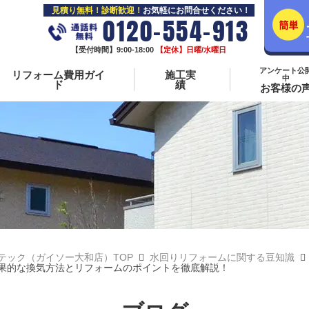
見積り無料！診断歓迎！
お気軽にお問合せください！
0120-554-913
【受付時間】9:00-18:00
【定休】日曜/水曜日
アンケート公
リフォーム費用ガイ
施工実
中
ド
績
お客様の
テック（ガイソー大和店）TOP
水回りリフォームに関する豆知識
果的な換気方法とリフォームのポイントを徹底解説！