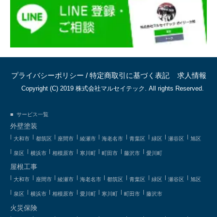
プライバシーポリシー
/
特定商取引に基づく表記
求人情報
Copyright (C) 2019 株式会社マルセイテック. All rights Reserved.
サービス一覧
外壁塗装
大和市
都筑区
座間市
綾瀬市
海老名市
青葉区
緑区
瀬谷区
旭区
泉区
横浜市
相模原市
寒川町
町田市
藤沢市
愛川町
屋根工事
大和市
座間市
綾瀬市
海老名市
都筑区
青葉区
緑区
瀬谷区
旭区
泉区
横浜市
相模原市
愛川町
寒川町
町田市
藤沢市
火災保険