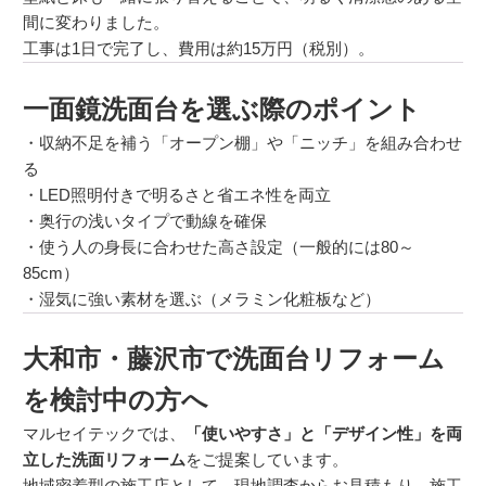
間に変わりました。
工事は1日で完了し、費用は約15万円（税別）。
一面鏡洗面台を選ぶ際のポイント
・収納不足を補う「オープン棚」や「ニッチ」を組み合わせ
る
・LED照明付きで明るさと省エネ性を両立
・奥行の浅いタイプで動線を確保
・使う人の身長に合わせた高さ設定（一般的には80～
85cm）
・湿気に強い素材を選ぶ（メラミン化粧板など）
大和市・藤沢市で洗面台リフォーム
を検討中の方へ
マルセイテックでは、
「使いやすさ」と「デザイン性」を両
立した洗面リフォーム
をご提案しています。
地域密着型の施工店として、現地調査からお見積もり、施工