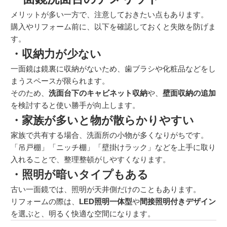
メリットが多い一方で、注意しておきたい点もあります。
購入やリフォーム前に、以下を確認しておくと失敗を防げま
す。
・収納力が少ない
一面鏡は鏡裏に収納がないため、歯ブラシや化粧品などをし
まうスペースが限られます。
そのため、
洗面台下のキャビネット収納
や、
壁面収納の追加
を検討すると使い勝手が向上します。
・家族が多いと物が散らかりやすい
家族で共有する場合、洗面所の小物が多くなりがちです。
「吊戸棚」「ニッチ棚」「壁掛けラック」などを上手に取り
入れることで、整理整頓がしやすくなります。
・照明が暗いタイプもある
古い一面鏡では、照明が天井側だけのこともあります。
リフォームの際は、
LED照明一体型
や
間接照明付きデザイン
を選ぶと、明るく快適な空間になります。