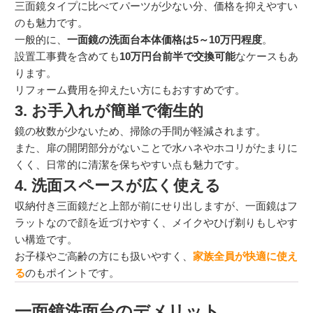
三面鏡タイプに比べてパーツが少ない分、価格を抑えやすい
のも魅力です。
一般的に、
一面鏡の洗面台本体価格は5～10万円程度
。
設置工事費を含めても
10万円台前半で交換可能
なケースもあ
ります。
リフォーム費用を抑えたい方にもおすすめです。
3. お手入れが簡単で衛生的
鏡の枚数が少ないため、掃除の手間が軽減されます。
また、扉の開閉部分がないことで水ハネやホコリがたまりに
くく、日常的に清潔を保ちやすい点も魅力です。
4. 洗面スペースが広く使える
収納付き三面鏡だと上部が前にせり出しますが、一面鏡はフ
ラットなので顔を近づけやすく、メイクやひげ剃りもしやす
い構造です。
お子様やご高齢の方にも扱いやすく、
家族全員が快適に使え
る
のもポイントです。
一面鏡洗面台のデメリット