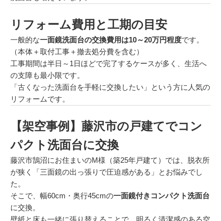
リフォーム費用と工期の目安
一般的な
一面鏡洗面台の交換費用は10～20万円程度
です。
（本体＋取付工事＋撤去処分費を含む）
工事期間は半日～1日ほどで完了するケースが多く、生活へ
の支障も最小限です。
「古くなった洗面台を手軽に交換したい」という方に人気の
リフォームです。
【架空事例】藤沢市の戸建てでコン
パクト洗面台に交換
藤沢市鵠沼にお住まいのM様（築25年戸建て）では、脱衣所
が狭く「三面鏡の出っ張りで圧迫感がある」とお悩みでし
た。
そこで、幅60cm・奥行45cmの
一面鏡付きコンパクト洗面台
に交換。
壁紙と床も一緒に張り替えることで、明るく清潔感のある空