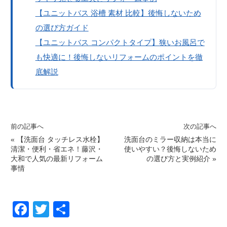
【ユニットバス 浴槽 素材 比較】後悔しないため
の選び方ガイド
【ユニットバス コンパクトタイプ】狭いお風呂で
も快適に！後悔しないリフォームのポイントを徹
底解説
前の記事へ
次の記事へ
«
【洗面台 タッチレス水栓】
洗面台のミラー収納は本当に
清潔・便利・省エネ！藤沢・
使いやすい？後悔しないため
大和で人気の最新リフォーム
の選び方と実例紹介
»
事情
F
T
共
a
wi
有