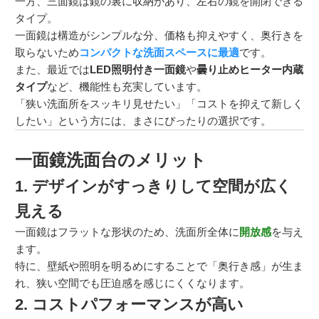
一方、三面鏡は鏡の裏に収納があり、左右の鏡を開閉できる
タイプ。
一面鏡は構造がシンプルな分、価格も抑えやすく、奥行きを
取らないため
コンパクトな洗面スペースに最適
です。
また、最近では
LED照明付き一面鏡
や
曇り止めヒーター内蔵
タイプ
など、機能性も充実しています。
「狭い洗面所をスッキリ見せたい」「コストを抑えて新しく
したい」という方には、まさにぴったりの選択です。
一面鏡洗面台のメリット
1. デザインがすっきりして空間が広く
見える
一面鏡はフラットな形状のため、洗面所全体に
開放感
を与え
ます。
特に、壁紙や照明を明るめにすることで「奥行き感」が生ま
れ、狭い空間でも圧迫感を感じにくくなります。
2. コストパフォーマンスが高い