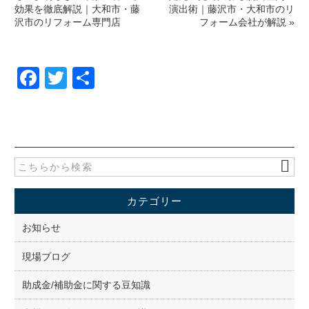
効果を徹底解説｜大和市・藤
演出術｜藤沢市・大和市のリ
沢市のリフォーム専門店
フォーム会社が解説
»
F
T
共
a
wi
有
c
tt
e
er
b
o
カテゴリー
o
k
お知らせ
現場ブログ
助成金/補助金に関する豆知識