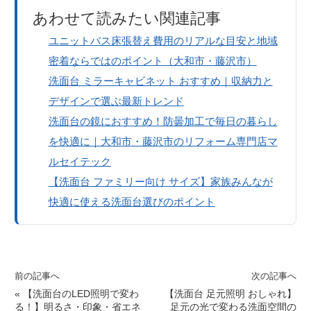
あわせて読みたい関連記事
ユニットバス床張替え費用のリアルな目安と地域
密着ならではのポイント（大和市・藤沢市）
洗面台 ミラーキャビネット おすすめ｜収納力と
デザインで選ぶ最新トレンド
洗面台の鏡におすすめ！防曇加工で毎日の暮らし
を快適に｜大和市・藤沢市のリフォーム専門店マ
ルセイテック
【洗面台 ファミリー向け サイズ】家族みんなが
快適に使える洗面台選びのポイント
前の記事へ
次の記事へ
«
【洗面台のLED照明で変わ
【洗面台 足元照明 おしゃれ】
る！】明るさ・印象・省エネ
足元の光で変わる洗面空間の