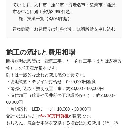
ています。大和市・座間市・海老名市・綾瀬市・藤沢
市を中心に施工実績3,690件超。
施工実績一覧（3,690件超）
建物診断・お見積りは無料です。
無料診断を申し込む
施工の流れと費用相場
間接照明の設置は「電気工事」と「造作工事（または既存改
修）」の2工程が基本です。
以下は一般的な流れと費用感の目安です。
・現地調査・デザイン打合せ：0～5,000円程度
・電源引込み・照明設置工事：約30,000～50,000円
・造作加工（鏡裏や天井部の下地調整など）：約20,000～
60,000円
・照明器具・LEDテープ：10,000～30,000円
合計ではおおよそ
6～10万円前後
が目安です。
もちろん、洗面台本体を交換する場合は別途費用（15～25