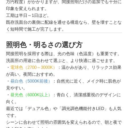
万円程度）がかかりますが、間接照明だけの追加でも十分に
印象を変えられます。
工期は半日～1日ほど。
既存洗面台の裏側に配線を通せる構造なら、壁を壊すことな
く短時間で施工が完了します。
照明色・明るさの選び方
間接照明を採用する際は、光の色味（色温度）も重要です。
洗面所の用途に合わせて選ぶと、より快適に過ごせます。
・
電球色（2700～3000K）
：温かみがあり、リラックス効果
が高い。夜間におすすめ。
・
昼白色（5000K前後）
：自然光に近く、メイク時に肌色が
見やすい。
・
昼光色（6000K以上）
：青白く、清潔感重視のデザインに
向く。
最近では「デュアル色」や「調光調色機能付きLED」も人気
です。
シーンに合わせて照明の雰囲気を変えられるので、朝と夜で