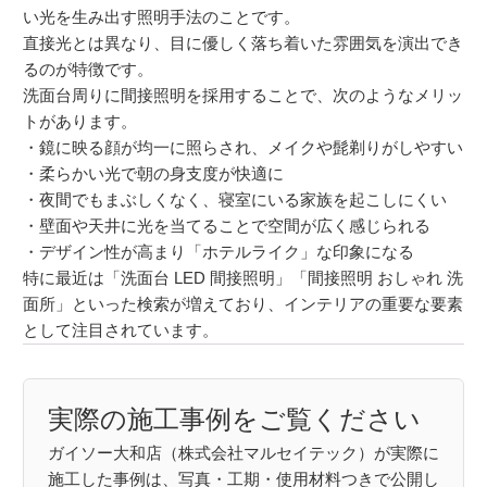
い光を生み出す照明手法のことです。
直接光とは異なり、目に優しく落ち着いた雰囲気を演出でき
るのが特徴です。
洗面台周りに間接照明を採用することで、次のようなメリッ
トがあります。
・鏡に映る顔が均一に照らされ、メイクや髭剃りがしやすい
・柔らかい光で朝の身支度が快適に
・夜間でもまぶしくなく、寝室にいる家族を起こしにくい
・壁面や天井に光を当てることで空間が広く感じられる
・デザイン性が高まり「ホテルライク」な印象になる
特に最近は「洗面台 LED 間接照明」「間接照明 おしゃれ 洗
面所」といった検索が増えており、インテリアの重要な要素
として注目されています。
実際の施工事例をご覧ください
ガイソー大和店（株式会社マルセイテック）が実際に
施工した事例は、写真・工期・使用材料つきで公開し