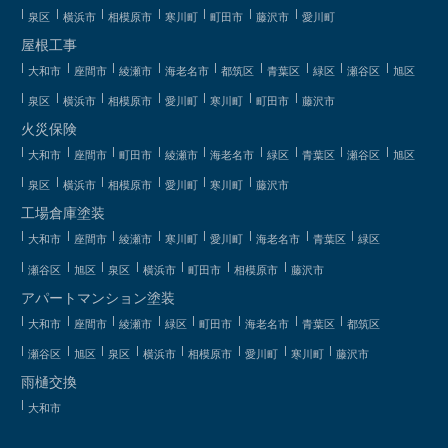
泉区
横浜市
相模原市
寒川町
町田市
藤沢市
愛川町
屋根工事
大和市
座間市
綾瀬市
海老名市
都筑区
青葉区
緑区
瀬谷区
旭区
泉区
横浜市
相模原市
愛川町
寒川町
町田市
藤沢市
火災保険
大和市
座間市
町田市
綾瀬市
海老名市
緑区
青葉区
瀬谷区
旭区
泉区
横浜市
相模原市
愛川町
寒川町
藤沢市
工場倉庫塗装
大和市
座間市
綾瀬市
寒川町
愛川町
海老名市
青葉区
緑区
瀬谷区
旭区
泉区
横浜市
町田市
相模原市
藤沢市
アパートマンション塗装
大和市
座間市
綾瀬市
緑区
町田市
海老名市
青葉区
都筑区
瀬谷区
旭区
泉区
横浜市
相模原市
愛川町
寒川町
藤沢市
雨樋交換
大和市