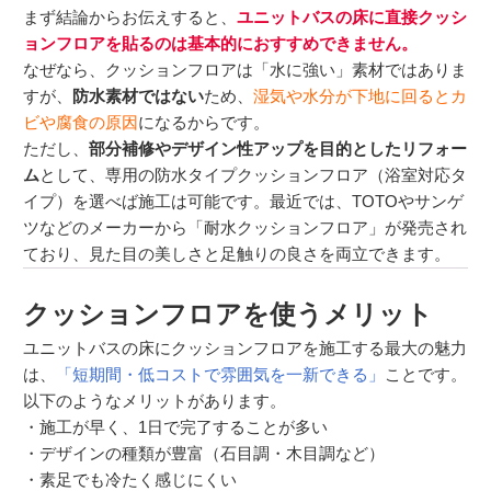
まず結論からお伝えすると、
ユニットバスの床に直接クッシ
ョンフロアを貼るのは基本的におすすめできません。
なぜなら、クッションフロアは「水に強い」素材ではありま
すが、
防水素材ではない
ため、
湿気や水分が下地に回るとカ
ビや腐食の原因
になるからです。
ただし、
部分補修やデザイン性アップを目的としたリフォー
ム
として、専用の防水タイプクッションフロア（浴室対応タ
イプ）を選べば施工は可能です。最近では、TOTOやサンゲ
ツなどのメーカーから「耐水クッションフロア」が発売され
ており、見た目の美しさと足触りの良さを両立できます。
クッションフロアを使うメリット
ユニットバスの床にクッションフロアを施工する最大の魅力
は、
「短期間・低コストで雰囲気を一新できる」
ことです。
以下のようなメリットがあります。
・施工が早く、1日で完了することが多い
・デザインの種類が豊富（石目調・木目調など）
・素足でも冷たく感じにくい