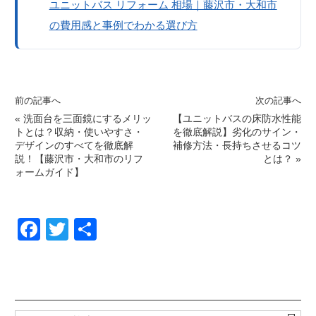
ユニットバス リフォーム 相場｜藤沢市・大和市
の費用感と事例でわかる選び方
前の記事へ
次の記事へ
«
洗面台を三面鏡にするメリッ
【ユニットバスの床防水性能
トとは？収納・使いやすさ・
を徹底解説】劣化のサイン・
デザインのすべてを徹底解
補修方法・長持ちさせるコツ
説！【藤沢市・大和市のリフ
とは？
»
ォームガイド】
F
T
共
a
wi
有
c
tt
e
er