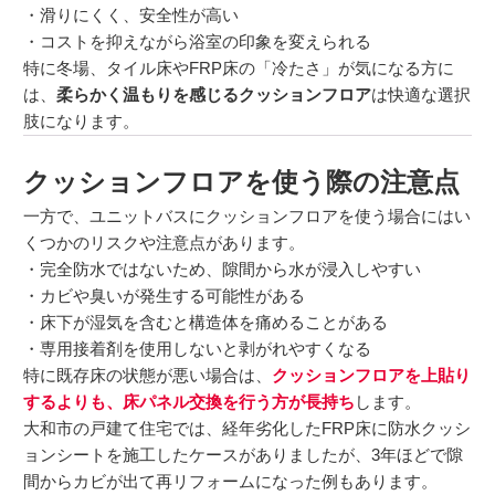
・滑りにくく、安全性が高い
・コストを抑えながら浴室の印象を変えられる
特に冬場、タイル床やFRP床の「冷たさ」が気になる方に
は、
柔らかく温もりを感じるクッションフロア
は快適な選択
肢になります。
クッションフロアを使う際の注意点
一方で、ユニットバスにクッションフロアを使う場合にはい
くつかのリスクや注意点があります。
・完全防水ではないため、隙間から水が浸入しやすい
・カビや臭いが発生する可能性がある
・床下が湿気を含むと構造体を痛めることがある
・専用接着剤を使用しないと剥がれやすくなる
特に既存床の状態が悪い場合は、
クッションフロアを上貼り
するよりも、床パネル交換を行う方が長持ち
します。
大和市の戸建て住宅では、経年劣化したFRP床に防水クッシ
ョンシートを施工したケースがありましたが、3年ほどで隙
間からカビが出て再リフォームになった例もあります。