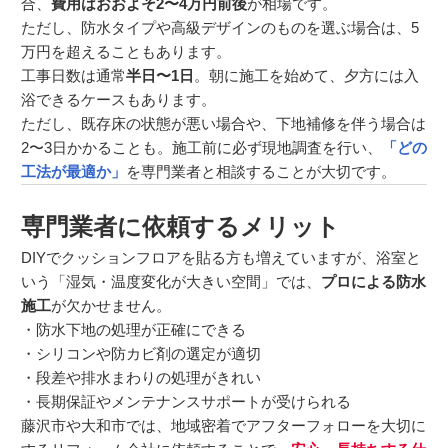
合、
費用はおおよそ2〜4万円前後
が相場です。
ただし、防水タイプや高級デザインのものを選ぶ場合は、5
万円を超えることもあります。
工事日数は通常
半日〜1日
。朝に施工を始めて、夕方には入
浴できるケースもあります。
ただし、既存床の状態が悪い場合や、下地補修を伴う場合は
2〜3日かかることも。施工前に必ず現地調査を行い、
「どの
工法が最適か」
を専門業者と相談することが大切です。
専門業者に依頼するメリット
DIYでクッションフロアを貼る方も増えていますが、浴室と
いう「湿気・温度変化が大きい空間」では、
プロによる防水
施工
が欠かせません。
・防水下地の処理が正確にできる
・シリコンや防カビ剤の選定が適切
・段差や排水まわりの処理がきれい
・長期保証やメンテナンスサポートが受けられる
藤沢市や大和市では、地域密着でアフターフォローを大切に