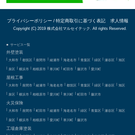
プライバシーポリシー
/
特定商取引に基づく表記
求人情報
Copyright (C) 2019 株式会社マルセイテック. All rights Reserved.
サービス一覧
外壁塗装
大和市
都筑区
座間市
綾瀬市
海老名市
青葉区
緑区
瀬谷区
旭区
泉区
横浜市
相模原市
寒川町
町田市
藤沢市
愛川町
屋根工事
大和市
座間市
綾瀬市
海老名市
都筑区
青葉区
緑区
瀬谷区
旭区
泉区
横浜市
相模原市
愛川町
寒川町
町田市
藤沢市
火災保険
大和市
座間市
町田市
綾瀬市
海老名市
緑区
青葉区
瀬谷区
旭区
泉区
横浜市
相模原市
愛川町
寒川町
藤沢市
工場倉庫塗装