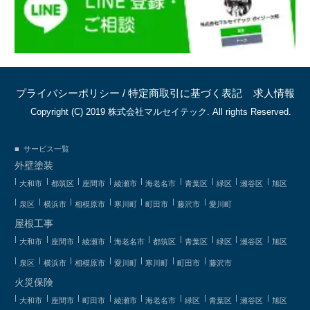
プライバシーポリシー
/
特定商取引に基づく表記
求人情報
Copyright (C) 2019 株式会社マルセイテック. All rights Reserved.
サービス一覧
外壁塗装
大和市
都筑区
座間市
綾瀬市
海老名市
青葉区
緑区
瀬谷区
旭区
泉区
横浜市
相模原市
寒川町
町田市
藤沢市
愛川町
屋根工事
大和市
座間市
綾瀬市
海老名市
都筑区
青葉区
緑区
瀬谷区
旭区
泉区
横浜市
相模原市
愛川町
寒川町
町田市
藤沢市
火災保険
大和市
座間市
町田市
綾瀬市
海老名市
緑区
青葉区
瀬谷区
旭区