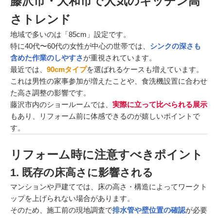
藤沢市・大和市で人気のキッチン高
さトレンド
地域で多いのは「85cm」設定です。
特に40代〜60代の女性が中心の世帯では、
シンクの深さも
含めた作業のしやすさ
が重視されています。
最近では、
90cmタイプ
を選ばれるケースも増えています。
これは男性の家事参加が増えたことや、食洗機設置に合わせ
た高さ調整の影響です。
藤沢市内のショールームでは、
実際に立って比べられる展示
もあり、リフォーム前に体感できるのが嬉しいポイントで
す。
リフォーム時に注意すべきポイント
1. 既存の床高さに影響される
マンションや戸建てでは、床の高さ・構造によってワークト
ップを上げられない場合があります。
そのため、施工前の現地調査で
排水管や壁位置の確認
が必要