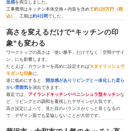
放感
を両立しました。
工事費用はキッチン本体交換＋内装を含めて
約120万円（税
込）
、工期は
約4日間
でした。
高さを変えるだけで“キッチンの印
象”も変わる
ワークトップの高さは「使い勝手」だけでなく「空間デザイ
ン」にも影響します。
たとえば、カウンターを高めに設定すれば
スタイリッシュで
モダンな印象
に。
逆に低めにすると、
開放感がありリビングと一体化した柔ら
かい雰囲気
を演出できます。
最近では、
アイランドキッチン
や
ペニンシュラ型キッチン
な
ど、リビングとの調和を重視したデザインが人気です。
高さ設定によって、見た目のバランスがぐっと良くなるの
で、デザイン面でも妥協しないことが大切です。