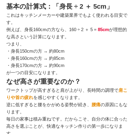
基本の計算式：「身長 ÷ 2 ＋ 5cm」
これはキッチンメーカーや建築業界でもよく使われる目安で
す。
例えば、身長160cmの方なら、160 ÷ 2 ＋ 5 =
85cm
が理想的
な高さという計算になります。
つまり、
・身長150cmの方 → 約80cm
・身長160cmの方 → 約85cm
・身長170cmの方 → 約90cm
が一つの目安になります。
なぜ高さが重要なのか？
ワークトップが高すぎると肩が上がり、長時間の調理で
肩こ
りや首の疲れ
を感じやすくなります。
逆に低すぎると腰をかがめる姿勢が続き、
腰痛
の原因にもな
ります。
毎日の家事は積み重ねです。だからこそ、自分の体に合った
高さを選ぶことが、快適なキッチン作りの第一歩になりま
す。