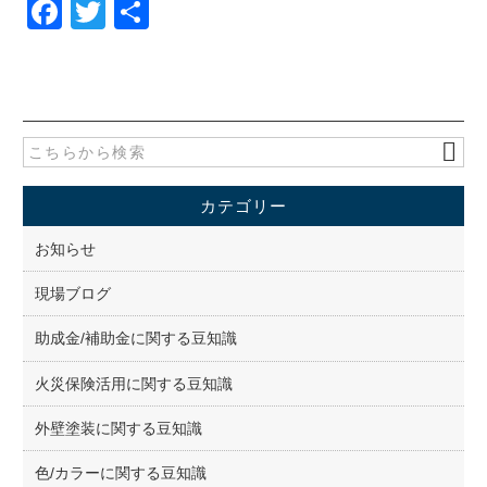
F
T
共
a
wi
有
c
tt
e
er
b
o
カテゴリー
o
k
お知らせ
現場ブログ
助成金/補助金に関する豆知識
火災保険活用に関する豆知識
外壁塗装に関する豆知識
色/カラーに関する豆知識