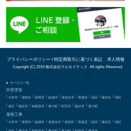
プライバシーポリシー
/
特定商取引に基づく表記
求人情報
Copyright (C) 2019 株式会社マルセイテック. All rights Reserved.
サービス一覧
外壁塗装
大和市
都筑区
座間市
綾瀬市
海老名市
青葉区
緑区
瀬谷区
旭区
泉区
横浜市
相模原市
寒川町
町田市
藤沢市
愛川町
屋根工事
大和市
座間市
綾瀬市
海老名市
都筑区
青葉区
緑区
瀬谷区
旭区
泉区
横浜市
相模原市
愛川町
寒川町
町田市
藤沢市