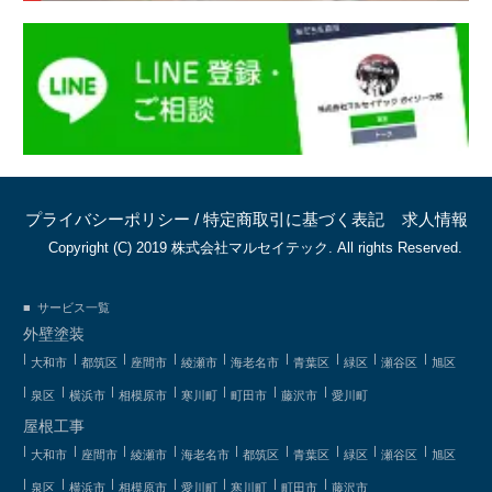
プライバシーポリシー
/
特定商取引に基づく表記
求人情報
Copyright (C) 2019 株式会社マルセイテック. All rights Reserved.
サービス一覧
外壁塗装
大和市
都筑区
座間市
綾瀬市
海老名市
青葉区
緑区
瀬谷区
旭区
泉区
横浜市
相模原市
寒川町
町田市
藤沢市
愛川町
屋根工事
大和市
座間市
綾瀬市
海老名市
都筑区
青葉区
緑区
瀬谷区
旭区
泉区
横浜市
相模原市
愛川町
寒川町
町田市
藤沢市